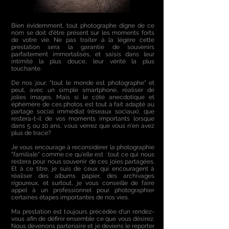
Bien évidemment, tout photographe digne de ce
nom se doit d'être présent sur les moments forts
de votre vie. Ne pas traiter à la légère cette
prestation sera la garantie de souvenirs
parfaitement immortalisés, et saisis dans leur
intimité la plus douce, leur vérité la plus
touchante.
De nos jour, "tout le monde est photographe" et
peut, avec un simple smartphone, réaliser de
jolies images. Mais si le côté anecdotique et
éphémère de ces photos est tout à fait adapté au
partage social immédiat (réseaux sociaux), que
restera-t-il de vos moments importants lorsque
dans 5 ou 10 ans, vous verrez que vous n'en avez
plus de trace?
Je vous encourage à reconsidérer la photographie
"familiale" comme ce qu'elle est : tout ce qui nous
restera pour nous souvenir de ces joies partagées.
Et à ce titre, je suis de ceux qui encouragent à
réaliser des albums papier, des archivages
rigoureux, et surtout, je vous conseille de faire
appel à un professionnel pour photographier
certaines étapes importantes de nos vies.
Ma prestation est toujours précédée d'un rendez-
vous afin de définir ensemble ce que vous désirez.
Nous devenons partenaire et je deviens le reporter