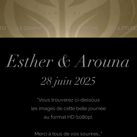
rblondin.com • studio de cr
TO
LE GRAPHISME
ILLUSTRATION
SCULPTUR
Esther & Arouna
28 juin 2025
"Vous trouverez ci-dessous
les images
de cette belle journée
au format HD (1080p).
Merci à tous de vos sourires…"