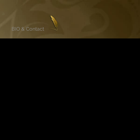
éa
E
BIO & Contact